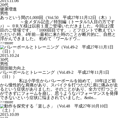
2015.11.06
20代
健康増進
男性
あっという間の1,000回（Vol.50 平成27年11月12日（木））
～金メダル記念／特別編（トータル5人目の方です
♪）～ ※R.Y.様は以前１度ご登場いただきました。今回は2度
目のご登場です。 「1000回目です。」とフロントで教えてい
ただいた時、4年前―最初に来た時のことが断片的に、自然と
浮かんできました。 初めて「ワールドウ...
>>more
2015.10.24
30代
男性
競技能力向上
バレーボールとトレーニング（Vol.49-2 平成27年11月1日
（日））
私は小学生からバレーボールを始めて、10年ほど前
から慢性的な肩痛があり、スパイクを打つたびに肩に痛みが走
るという症状がありました。そのことがあり、全力で打つこと
ができずにフォームを崩し、思うようなパフォーマンスを発揮
できないという症状に悩まされていました。&nbs...
>>more
2015.10.09