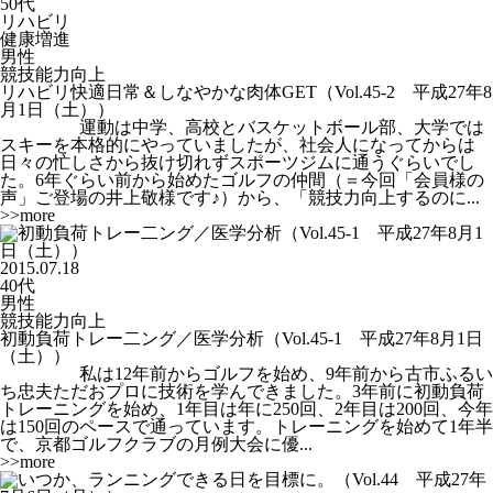
50代
リハビリ
健康増進
男性
競技能力向上
リハビリ快適日常＆しなやかな肉体GET（Vol.45-2 平成27年8
月1日（土））
運動は中学、高校とバスケットボール部、大学では
スキーを本格的にやっていましたが、社会人になってからは
日々の忙しさから抜け切れずスポーツジムに通うぐらいでし
た。6年ぐらい前から始めたゴルフの仲間（＝今回「会員様の
声」ご登場の井上敬様です♪）から、「競技力向上するのに...
>>more
2015.07.18
40代
男性
競技能力向上
初動負荷トレー二ング／医学分析（Vol.45-1 平成27年8月1日
（土））
私は12年前からゴルフを始め、9年前から古市ふるい
ち忠夫ただおプロに技術を学んできました。3年前に初動負荷
トレーニングを始め、1年目は年に250回、2年目は200回、今年
は150回のペースで通っています。トレーニングを始めて1年半
で、京都ゴルフクラブの月例大会に優...
>>more