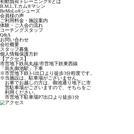
初動負荷トレーニング
®
とは
B.M.L.T.カム
®
マシン
BeMoLo
®
シューズ
会員様の声
ご利用料金・施設案内
体験・ご入会の流れ
コーチングスタッフ
Q&A
お問い合わせ
会社概要
スタッフ募集
個人情報保護方針
【アクセス】
市営地下鉄烏丸線/市営地下鉄東西線
「烏丸御池駅」下車
※市営地下鉄3-1出口より徒歩3分程度です。
※当施設は、駐車場がございません。
お車でお越しの方は、御池通り地下に市
営駐車場がございますので、そちらをご
利用ください。
市営地下駐車場P7出口より徒歩1分