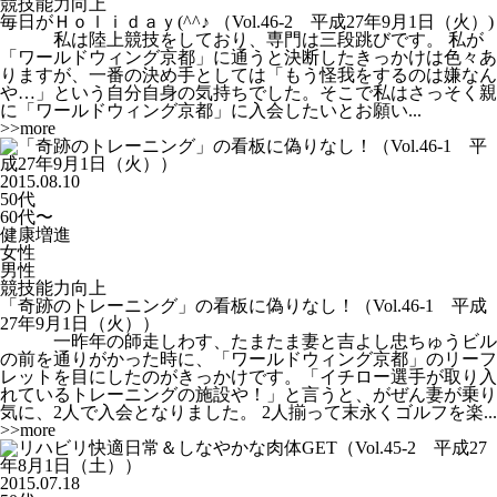
競技能力向上
毎日がＨｏｌｉｄａｙ(^^♪ （Vol.46-2 平成27年9月1日（火）)
私は陸上競技をしており、専門は三段跳びです。 私が
「ワールドウィング京都」に通うと決断したきっかけは色々あ
りますが、一番の決め手としては「もう怪我をするのは嫌なん
や…」という自分自身の気持ちでした。そこで私はさっそく親
に「ワールドウィング京都」に入会したいとお願い...
>>more
2015.08.10
50代
60代〜
健康増進
女性
男性
競技能力向上
「奇跡のトレーニング」の看板に偽りなし！（Vol.46-1 平成
27年9月1日（火））
一昨年の師走しわす、たまたま妻と吉よし忠ちゅうビル
の前を通りがかった時に、「ワールドウィング京都」のリーフ
レットを目にしたのがきっかけです。「イチロー選手が取り入
れているトレーニングの施設や！」と言うと、がぜん妻が乗り
気に、2人で入会となりました。 2人揃って末永くゴルフを楽...
>>more
2015.07.18