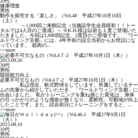
20代
健康増進
男性
動作を探究する「楽しさ」（Vol.48 平成27年10月10日
（土））
～1,000回ご来館記念（当施設学生会員様初！！トー
タルでは4人目のご達成）～ ※K.H.様は以前も１度ご登場いた
だきました。今回は1,000回記念、2度目のご登場です。 「ワー
ルドウイング京都」には、4年半前の設立当初からお世話にな
っています。 筋肉の...
>>more
2015.09.26
30代
男性
競技能力向上
必要不可欠なもの（Vol.4７-2 平成27年10月1日（木））
私は現在、軟式野球をしています。所属しているチー
ムの先輩から紹介していただき、「ワールドウィング京都」に
出会いました。 私がトレーニングを重ね感じた変化は、身体
の引っかかりのような感覚が無くなり、柔軟性、可動域が向上
したことです。また、試合前日にトレーニングをすると、...
>>more
2015.08.10
10代
男性