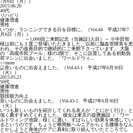
2015.06.26
40代
リハビリ
健康増進
男性
いつか、ランニングできる日を目標に。（Vol.44 平成27年7
月6日（月））
～1,000回ご来館記念（当施設3人目）～ ※中田智
様は前にも１度ご登場いただきました。以前に脳血管障害を患
われ、その改善目的で継続的にご来館下さっています。 大阪
の「高槻市民プール」様の2階で、そこに設置してある初動負
荷マシンに出会いました。「ワールドウィ...
>>more
2015.05.23
50代
健康増進
男性
競技能力向上
良いものに出会えました。（Vol.43-1 平成27年6月30日
（火））
いつも新しいものを紹介してくれる友人が「とにかく行け」と
強く薦すすめてくれました。 彼女は東京の提携施設（「ワー
ルドウィング池袋」様）に通い、すばらしい効果を体感してい
るというのです。ちょうど椎間板ヘルニアからくる腰痛をなん
とかしようと身体のケアに真剣に取り組んでいたところでし