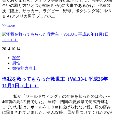
長くありません。ステップや身体の動きひとつ、相手との間
合いの取り方ひとつが如何(いか)に大事であるかは、他種競
技（陸上、サッカー、ラグビー、野球、ボクシング等）やＮ
ＢＡ(アメリカ男子プロバス...
>>more
2014.10.14
20代
男性
競技能力向上
怪我を救ってもらった救世主（Vol.33-1 平成26年
11月1日（土））
私が「ワールドウィング」の存在を知ったのは今から
4年前の高2の夏でした。 当時、四国の愛媛県で硬式野球を
していた私は、ボールを１０mも投げられない程、肩の痛み
に悩まされていました。そんな時、母が見つけてくれたのが