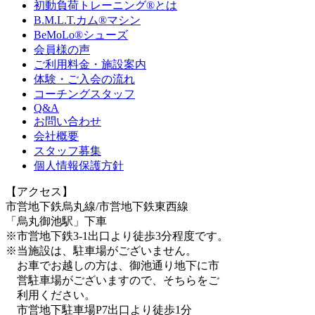
初動負荷トレーニング
®
とは
B.M.L.T.カム
®
マシン
BeMoLo
®
シューズ
会員様の声
ご利用料金・施設案内
体験・ご入会の流れ
コーチングスタッフ
Q&A
お問い合わせ
会社概要
スタッフ募集
個人情報保護方針
【アクセス】
市営地下鉄烏丸線/市営地下鉄東西線
「烏丸御池駅」下車
※市営地下鉄3-1出口より徒歩3分程度です。
※当施設は、駐車場がございません。
お車でお越しの方は、御池通り地下に市
営駐車場がございますので、そちらをご
利用ください。
市営地下駐車場P7出口より徒歩1分