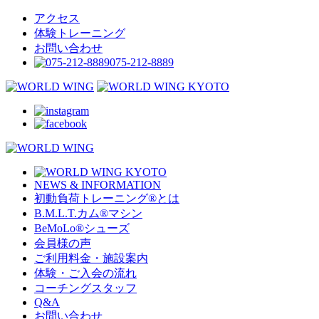
アクセス
体験トレーニング
お問い合わせ
075-212-8889
NEWS & INFORMATION
初動負荷トレーニング
®
とは
B.M.L.T.カム
®
マシン
BeMoLo
®
シューズ
会員様の声
ご利用料金・施設案内
体験・ご入会の流れ
コーチングスタッフ
Q&A
お問い合わせ