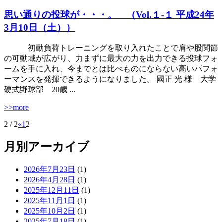
思い通りの投球が・・・。 （Vol.１‐１ 平成24年
3月10日（土））
初動負荷トレーニングを取り入れたことで肩や股関節
の可動域が広がり、力まずに最大の力を出力できる投球フォ
ームを手に入れ、今までとは比べものにならない高いパフォ
ーマンスを発揮できるようになりました。 國正 光 様 大学
硬式野球部 20歳 ...
>>more
2 / 2
«
1
2
月別アーカイブ
2026年7月23日
(1)
2026年4月28日
(1)
2025年12月11日
(1)
2025年11月1日
(1)
2025年10月2日
(1)
2025年7月18日
(1)