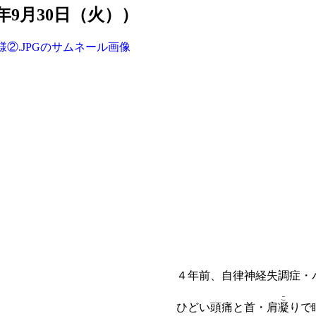
6年9月30日（火））
４年前、自律神経失調症・
こ
ひどい頭痛と首・肩
凝
りで