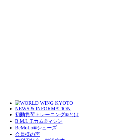
NEWS & INFORMATION
初動負荷トレーニング
®
とは
B.M.L.T.カム
®
マシン
BeMoLo
®
シューズ
会員様の声