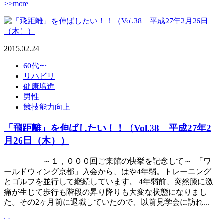
>>more
2015.02.24
60代〜
リハビリ
健康増進
男性
競技能力向上
「飛距離」を伸ばしたい！！（Vol.38 平成27年2
月26日（木））
～１，０００回ご来館の快挙を記念して～ 「ワ
ールドウィング京都」入会から、はや4年弱。トレーニング
とゴルフを並行して継続しています。 4年弱前、突然膝に激
痛が生じて歩行も階段の昇り降りも大変な状態になりまし
た。その2ヶ月前に退職していたので、以前見学会に訪れ...