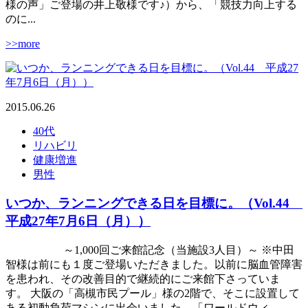
様の声」ご登場の井上敬様です♪）から、「競技力向上する
のに...
>>more
2015.06.26
40代
リハビリ
健康増進
男性
いつか、ランニングできる日を目標に。（Vol.44
平成27年7月6日（月））
～1,000回ご来館記念（当施設3人目）～ ※中田
智様は前にも１度ご登場いただきました。以前に脳血管障害
を患われ、その改善目的で継続的にご来館下さっていま
す。 大阪の「高槻市民プール」様の2階で、そこに設置して
ある初動負荷マシンに出会いました。「ワールドウィ...