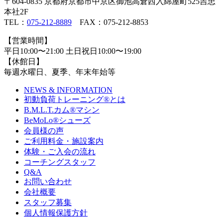
〒604-0835 京都府京都市中京区御池高倉西入綿屋町525吉忠
本社2F
TEL：
075-212-8889
FAX：075-212-8853
【営業時間】
平日10:00〜21:00 土日祝日10:00〜19:00
【休館日】
毎週水曜日、夏季、年末年始等
NEWS & INFORMATION
初動負荷トレーニング
®
とは
B.M.L.T.カム
®
マシン
BeMoLo
®
シューズ
会員様の声
ご利用料金・施設案内
体験・ご入会の流れ
コーチングスタッフ
Q&A
お問い合わせ
会社概要
スタッフ募集
個人情報保護方針