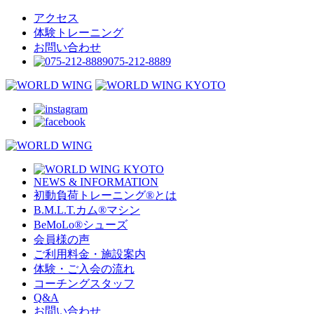
アクセス
体験トレーニング
お問い合わせ
075-212-8889
NEWS & INFORMATION
初動負荷トレーニング
®
とは
B.M.L.T.カム
®
マシン
BeMoLo
®
シューズ
会員様の声
ご利用料金・施設案内
体験・ご入会の流れ
コーチングスタッフ
Q&A
お問い合わせ