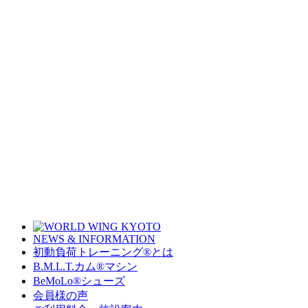
NEWS & INFORMATION
初動負荷トレーニング
®
とは
B.M.L.T.カム
®
マシン
BeMoLo
®
シューズ
会員様の声