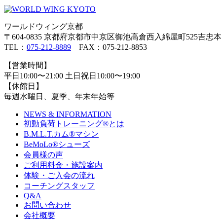
ワールドウィング京都
〒604-0835 京都府京都市中京区御池高倉西入綿屋町525吉忠本
TEL：
075-212-8889
FAX：075-212-8853
【営業時間】
平日10:00〜21:00 土日祝日10:00〜19:00
【休館日】
毎週水曜日、夏季、年末年始等
NEWS & INFORMATION
初動負荷トレーニング
®
とは
B.M.L.T.カム
®
マシン
BeMoLo
®
シューズ
会員様の声
ご利用料金・施設案内
体験・ご入会の流れ
コーチングスタッフ
Q&A
お問い合わせ
会社概要