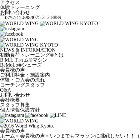
アクセス
体験トレーニング
お問い合わせ
075-212-8889
NEWS & INFORMATION
初動負荷トレーニング
®
とは
B.M.L.T.カム
®
マシン
BeMoLo
®
シューズ
会員様の声
ご利用料金・施設案内
体験・ご入会の流れ
コーチングスタッフ
Q&A
お問い合わせ
会社概要
スタッフ募集
個人情報保護方針
©2016 World Wing Kyoto.
会員様の声
ホーム
»
会員様の声
»
いつまでもマラソンに挑戦したい！！（Vol