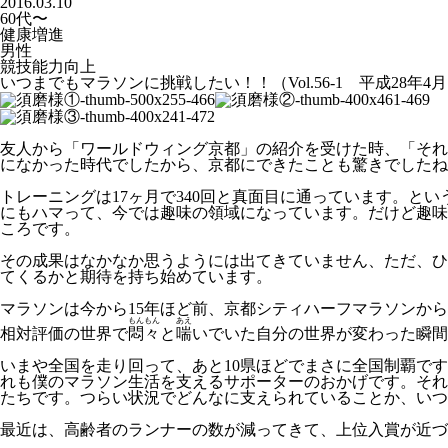
2016.03.10
60代〜
健康増進
男性
競技能力向上
いつまでもマラソンに挑戦したい！！（Vol.56-1 平成28年4
友人から「ワールドウィング京都」の紹介を受けた時、「それ
になかった時代でしたから、京都にできたことも驚きでしたね
トレーニングは
17
ヶ月で
340
回と真面目に通っています。とい
にもハマって、今では趣味の領域になっています。だけど趣味
ころです。
その成果はなかなか思うようには出てきていません、ただ、ひ
てくるかと期待を持ち始めています。
マラソンは今から
15
年ほど前、京都シティハーフマラソンから
もんもん
あえ
相対評価の世界で
悶々
と
喘
いでいた自分の世界が変わった瞬間
いまや全国を走り回って、あと
10
県ほどでまさに全国制覇です
れも僕のマラソン生活を支えるサポーターのおかげです。それ
たちです。つらい状況でどんなに支えられていることか、い
最近は、高齢者のランナーの数が減ってきて、上位入賞が近づ