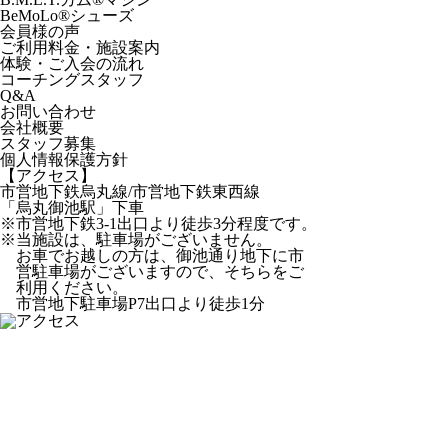
BeMoLo
®
シューズ
会員様の声
ご利用料金・施設案内
体験・ご入会の流れ
コーチングスタッフ
Q&A
お問い合わせ
会社概要
スタッフ募集
個人情報保護方針
【アクセス】
市営地下鉄烏丸線/市営地下鉄東西線
「烏丸御池駅」下車
※市営地下鉄3-1出口より徒歩3分程度です。
※当施設は、駐車場がございません。
お車でお越しの方は、御池通り地下に市
営駐車場がございますので、そちらをご
利用ください。
市営地下駐車場P7出口より徒歩1分