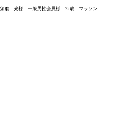
須磨 光様 一般男性会員様
72
歳 マラソン