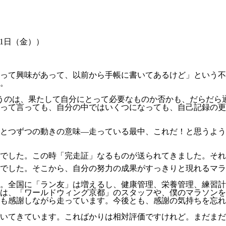
月1日（金））
って興味があって、以前から手帳に書いてあるけど」という不
。
うのは、果たして自分にとって必要なものか否かも、だらだら
って言っても、自分の中ではいくつになっても、自己記録の更
とつずつの動きの意味―走っている最中、これだ！と思うよう
でした。この時「完走証」なるものが送られてきました。それ
でした。そこから、自分の努力の成果がすっきりと現れるマラ
。全国に「ラン友」は増えるし、健康管理、栄養管理、練習計
は、「ワールドウィング京都」のスタッフや、僕のマラソンを
つも感謝しながら走っています。今後とも、感謝の気持ちを忘
いてきています。こればかりは相対評価ですけれど。まだまだ