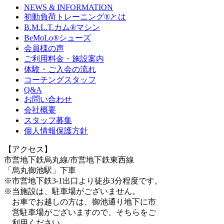
NEWS & INFORMATION
初動負荷トレーニング
®
とは
B.M.L.T.カム
®
マシン
BeMoLo
®
シューズ
会員様の声
ご利用料金・施設案内
体験・ご入会の流れ
コーチングスタッフ
Q&A
お問い合わせ
会社概要
スタッフ募集
個人情報保護方針
【アクセス】
市営地下鉄烏丸線/市営地下鉄東西線
「烏丸御池駅」下車
※市営地下鉄3-1出口より徒歩3分程度です。
※当施設は、駐車場がございません。
お車でお越しの方は、御池通り地下に市
営駐車場がございますので、そちらをご
利用ください。