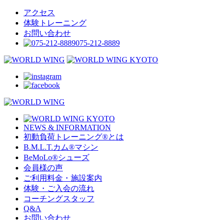
アクセス
体験トレーニング
お問い合わせ
075-212-8889
NEWS & INFORMATION
初動負荷トレーニング
®
とは
B.M.L.T.カム
®
マシン
BeMoLo
®
シューズ
会員様の声
ご利用料金・施設案内
体験・ご入会の流れ
コーチングスタッフ
Q&A
お問い合わせ